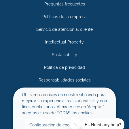
Preguntas frecuentes
Políticas de la empresa
Servicio de atención al cliente
Intellectual Property
Sustainability
Política de privacidad
Responsabilidades sociales
Únete
Utilizamos cookies en nuestro sitio web para
mejorar su experiencia, realizar análisis y con
Términos y condiciones
fines publicitarios. Al hacer clic en “Aceptar”,
aceptas el uso de TODAS las cookies.
Configuración de cookies