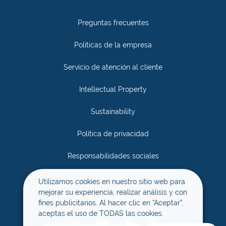
Preguntas frecuentes
Políticas de la empresa
Servicio de atención al cliente
Intellectual Property
Sustainability
Política de privacidad
Responsabilidades sociales
Únete
Utilizamos cookies en nuestro sitio web para
mejorar su experiencia, realizar análisis y con
Términos y condiciones
fines publicitarios. Al hacer clic en “Aceptar”,
aceptas el uso de TODAS las cookies.