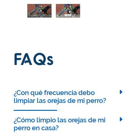
FAQs
¿Con qué frecuencia debo
limpiar las orejas de mi perro?
Esto depende de la raza, el nivel de actividad y la
salud general de tu perro. Generalmente, limpiar
¿Cómo limpio las orejas de mi
las orejas de tu perro una vez al mes es una buena
perro en casa?
práctica si tiene orejas saludables. Sin embargo,