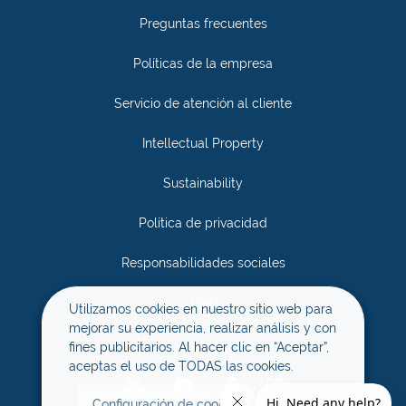
Preguntas frecuentes
Políticas de la empresa
Servicio de atención al cliente
Intellectual Property
Sustainability
Política de privacidad
Responsabilidades sociales
Únete
Utilizamos cookies en nuestro sitio web para
mejorar su experiencia, realizar análisis y con
Términos y condiciones
fines publicitarios. Al hacer clic en “Aceptar”,
aceptas el uso de TODAS las cookies.
Configuración de cookies