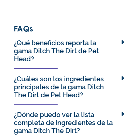
FAQs
¿Qué beneficios reporta la
gama Ditch The Dirt de Pet
Head?
Nuestra colección desodorante Ditch The Dirt
contiene polvo de carbón vegetal que actúa como
¿Cuáles son los ingredientes
un imán para atraer la suciedad y la grasa. El
principales de la gama Ditch
aceite de corteza de naranja combate los malos
The Dirt de Pet Head?
olores, mientras que el extracto de hoja de romero
La gama Ditch The Dirt lleva polvo de carbón
fortalece el pelaje.
vegetal que neutraliza los olores y atrae la grasa y
¿Dónde puedo ver la lista
la suciedad. Además, el aceite de corteza de
completa de ingredientes de la
naranja enmascara los olores, para que tu perrito
gama Ditch The Dirt?
huela a fresco. Y gracias al extracto de hoja de