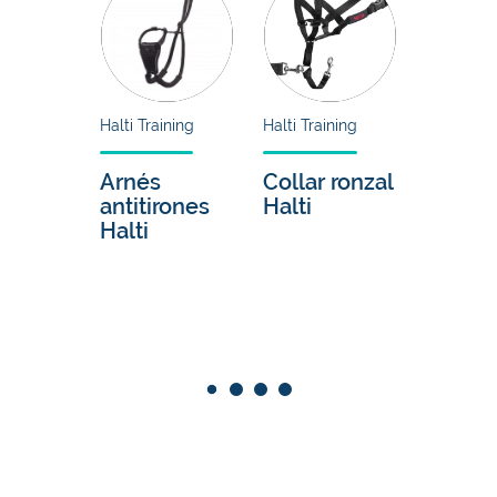
Halti Training
Halti Training
Arm & Hamm
Arnés
Collar ronzal
Kit denta
antitirones
Halti
Fresh
Halti
Spectru
con coco
para
cachorro
de Arm &
Hammer