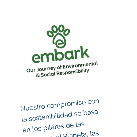
Nuestro co
mpro
miso con
Juntos e
mprende
ca
mino, co
mpro
la sostenibilidad se basa
en los pilares de las
Personas, el Planeta, las