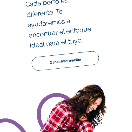
Cada perro es
ayudare
diferente. Te
mos a
encontrar el enfoque
ideal para el tuyo.
Danos información