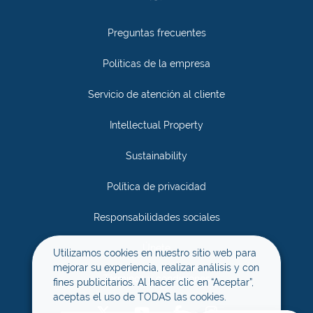
Preguntas frecuentes
Políticas de la empresa
Servicio de atención al cliente
Intellectual Property
Sustainability
Política de privacidad
Responsabilidades sociales
Únete
Utilizamos cookies en nuestro sitio web para
mejorar su experiencia, realizar análisis y con
Términos y condiciones
fines publicitarios. Al hacer clic en “Aceptar”,
aceptas el uso de TODAS las cookies.