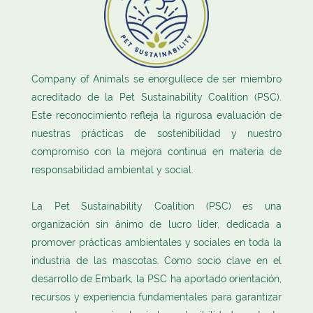
nuestros productos e iniciativas.
proteger y preservar el mundo natural para las generaciones
promoviendo cambios positivos y fomentando una cultura de
futuras.
integridad.
Company of Animals se enorgullece de ser miembro
acreditado de la Pet Sustainability Coalition (PSC).
Este reconocimiento refleja la rigurosa evaluación de
nuestras prácticas de sostenibilidad y nuestro
compromiso con la mejora continua en materia de
responsabilidad ambiental y social.
La Pet Sustainability Coalition (PSC) es una
organización sin ánimo de lucro líder, dedicada a
promover prácticas ambientales y sociales en toda la
industria de las mascotas. Como socio clave en el
desarrollo de Embark, la PSC ha aportado orientación,
recursos y experiencia fundamentales para garantizar