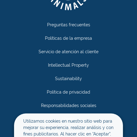
Preguntas frecuentes
Políticas de la empresa
Servicio de atención al cliente
Intellectual Property
Sustainability
Política de privacidad
Responsabilidades sociales
Únete
Utilizamos cookies en nuestro sitio web para
mejorar su experiencia, realizar análisis y con
Términos y condiciones
fines publicitarios. Al hacer clic en “Aceptar”,