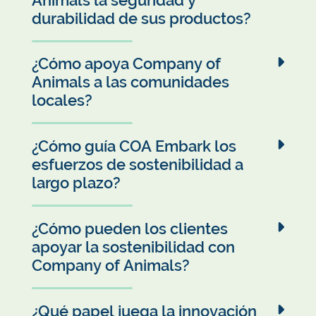
políticas anticorrupción y de derechos humanos.
durabilidad de sus productos?
Nuestros productos pasan por pruebas rigurosas
de seguridad, durabilidad y sostenibilidad,
¿Cómo apoya Company of
alineadas con nuestro compromiso de calidad y
Animals a las comunidades
uso prolongado.
locales?
Colaboramos con refugios de animales,
participamos en eventos comunitarios y
¿Cómo guía COA Embark los
fomentamos relaciones que apoyen la economía
esfuerzos de sostenibilidad a
local y el bienestar social.
largo plazo?
COA Embark proporciona un enfoque estructurado
a la sostenibilidad, adaptándose a desafíos
¿Cómo pueden los clientes
emergentes y estableciendo objetivos a largo plazo
apoyar la sostenibilidad con
alineados con estándares globales.
Company of Animals?
Los clientes pueden participar reciclando
responsablemente los envases, usando productos
¿Qué papel juega la innovación