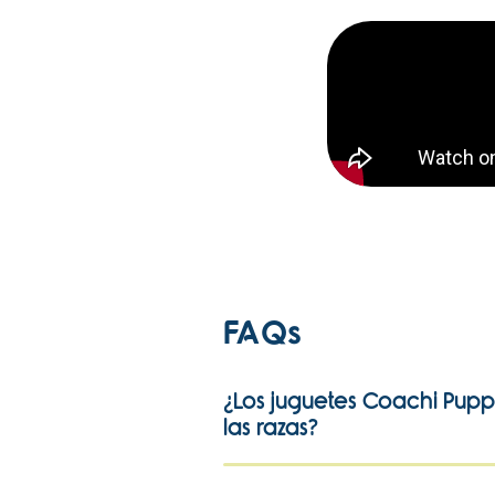
FAQs
¿Los juguetes Coachi Pupp
las razas?
No, esta gama está pensada e