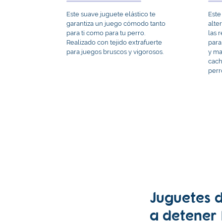
Este suave juguete elástico te
Este
garantiza un juego cómodo tanto
alte
para ti como para tu perro.
las 
Realizado con tejido extrafuerte
para
para juegos bruscos y vigorosos.
y ma
cach
perr
Juguetes 
a detener 