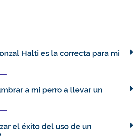
ronzal Halti es la correcta para mi
a tu amigo peludo, consulta la guía de
o.
brar a mi perro a llevar un
erro le resultará extraño llevar un
 en la cabeza o la cara, así que la
r el éxito del uso de un
es totalmente normal. Te animamos a
?
l collar ronzal con métodos de