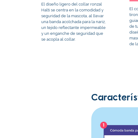
El diseño ligero del collar ronzal
El co
Halti se centra en la comodidad y
tiro
seguridad de la mascota, al llevar
guia
una banda acolchada para la nariz,
de t
un tejido reflectante impermeable
dise
y un enganche de seguridad que
masc
se acopla al collar.
de l
Caracterís