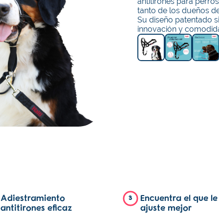
antitirones para perro
tanto de los dueños d
Su diseño patentado s
innovación y comodida
Adiestramiento
Encuentra el que le
3
antitirones eficaz
ajuste mejor