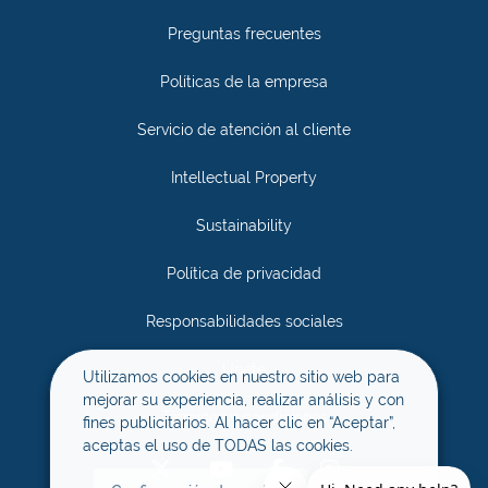
Preguntas frecuentes
Políticas de la empresa
Servicio de atención al cliente
Intellectual Property
Sustainability
Política de privacidad
Responsabilidades sociales
Únete
Utilizamos cookies en nuestro sitio web para
mejorar su experiencia, realizar análisis y con
Términos y condiciones
fines publicitarios. Al hacer clic en “Aceptar”,
aceptas el uso de TODAS las cookies.