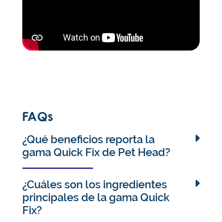
FAQs
¿Qué beneficios reporta la
gama Quick Fix de Pet Head?
La gama Quick Fix es perfecta para cuando
dispones de poco tiempo. El espray en seco es
¿Cuáles son los ingredientes
rápido y fácil de usar, no necesita aclarado y
principales de la gama Quick
refresca a tu cachorro entre los lavados. Del mismo
Fix?
modo, las toallitas y la espuma sin aclarado Quick