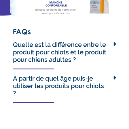
FAQs
Quelle est la différence entre le
produit pour chiots et le produit
pour chiens adultes ?
Les produits pour chiots contiennent les mêmes
ingrédients actifs, mais en concentrations plus
À partir de quel âge puis-je
faibles, comme c’est aussi le cas avec les produits
utiliser les produits pour chiots
buccodentaires à usage humain.
?
Les produits pour chiots peuvent s’utiliser dès 8
semaines. Nous vous conseillons de passer à la
version adulte lorsque votre chien aura 18-24 mois.