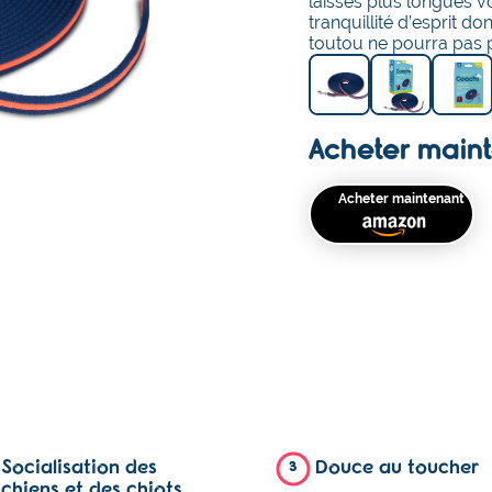
laisses plus longues v
tranquillité d’esprit d
toutou ne pourra pas p
Acheter main
Acheter maintenant
Socialisation des
Douce au toucher
3
chiens et des chiots