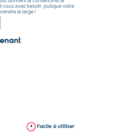
ous donnent la confiance et la
ont vous avez besoin, puisque votre
rendre le large !
tenant
Facile à utiliser
4