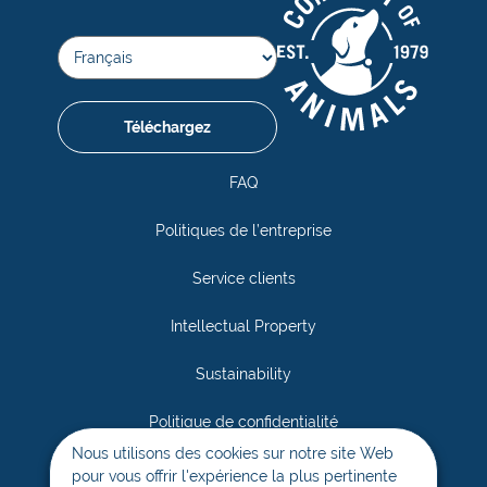
Téléchargez
FAQ
Politiques de l’entreprise
Service clients
Intellectual Property
Sustainability
Politique de confidentialité
Nous utilisons des cookies sur notre site Web
Responsabilité sociale
pour vous offrir l'expérience la plus pertinente