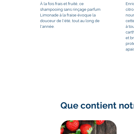
À la fois frais et fruité, ce
Enri
shampooing sans rinçage parfum
citr
Limonade à la fraise évoque la
nour
douceur de l'été, tout au long de
cett
l'année.
à tou
cart
et b
prot
apai
Que contient not