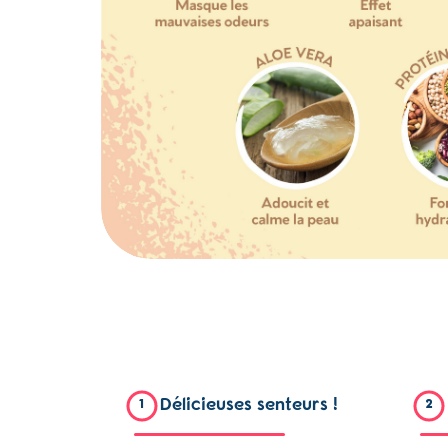
Délicieuses senteurs !
1
2