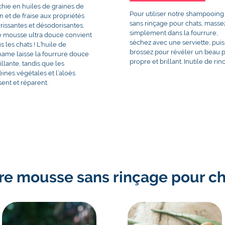
chie en huiles de graines de
Pour utiliser notre shampooing
on et de fraise aux propriétés
sans rinçage pour chats, masse
rissantes et désodorisantes,
simplement dans la fourrure,
e mousse ultra douce convient
séchez avec une serviette, puis
s les chats ! L’huile de
brossez pour révéler un beau p
hame laisse la fourrure douce
propre et brillant. Inutile de rinc
rillante, tandis que les
éines végétales et l’aloès
sent et réparent.
re mousse sans rinçage pour cha