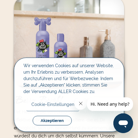
Wir verwenden Cookies auf unserer Website,
um Ihr Erlebnis zu verbessern, Analysen
durchzuführen und für Werbezwecke. Indem
Sie auf „Akzeptieren“ klicken, stimmen Sie
der Verwendung ALLER Cookies zu.
Berry Bright
Cookie-Einstellungen
Pet Head ist die verwöhnendste, multisensorische und
effektive Produktreihe für Haustiere, die es Dir
Akzeptieren
ermöglicht, sich um deinen Hund zu kümmern, als
würdest du dich um dich selbst kümmern. Unsere