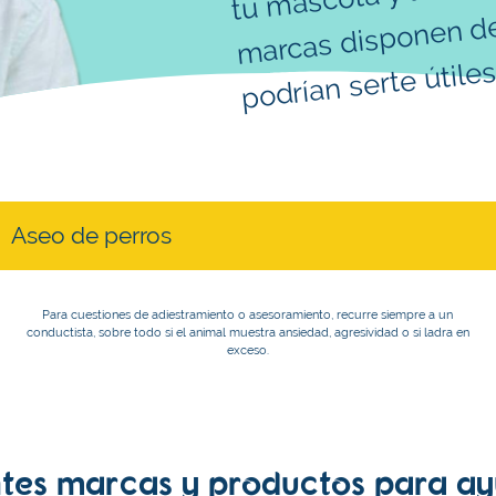
t
marcas disponen d
podrían serte útiles
Para cuestiones de adiestramiento o asesoramiento, recurre siempre a un
conductista, sobre todo si el animal muestra ansiedad, agresividad o si ladra en
exceso.
tes marcas y productos para ay