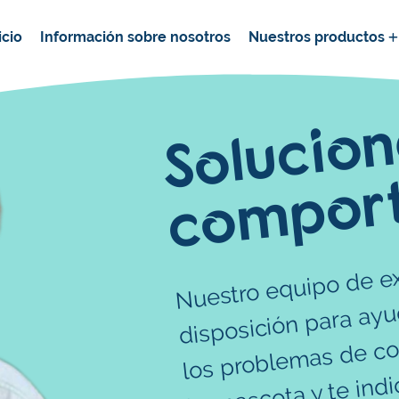
icio
Información sobre nosotros
Nuestros productos
o
c
m
Nuestro equipo de ex
los p
mas d
mpo
mascota y t
disposición para ay
mien
mos 